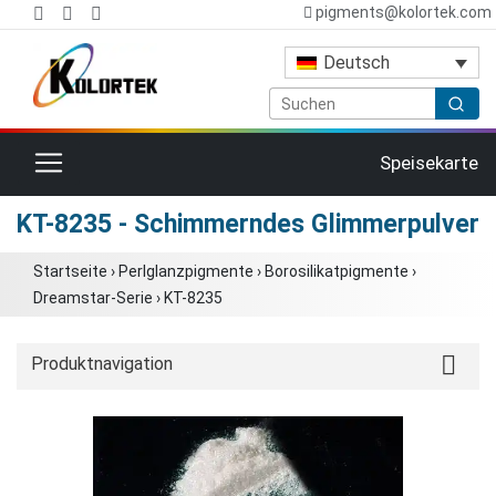
pigments@kolortek.com
Deutsch
Toggle navigation
Speisekarte
KT-8235 - Schimmerndes Glimmerpulver
Startseite
›
Perlglanzpigmente
›
Borosilikatpigmente
›
Dreamstar-Serie
›
KT-8235
Produktnavigation