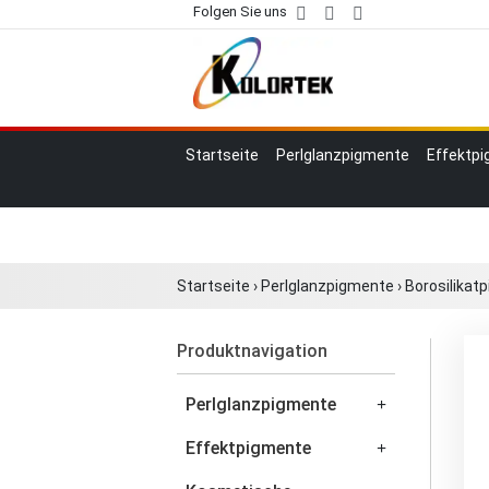
Folgen Sie uns
Startseite
Perlglanzpigmente
Effektp
Startseite
›
Perlglanzpigmente
›
Borosilikat
Produktnavigation
Perlglanzpigmente
Effektpigmente