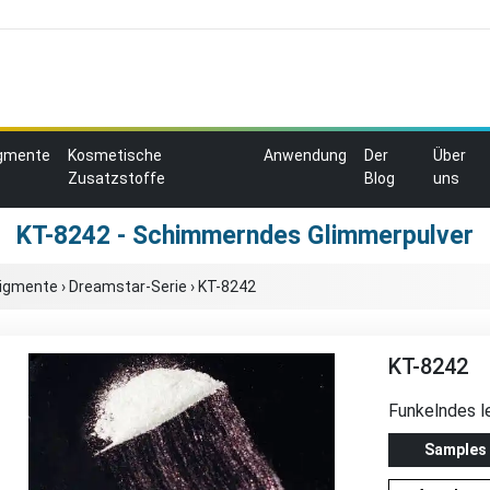
igmente
Kosmetische
Anwendung
Der
Über
Zusatzstoffe
Blog
uns
KT-8242 - Schimmerndes Glimmerpulver
pigmente
›
Dreamstar-Serie
›
KT-8242
KT-8242
Funkelndes 
Samples