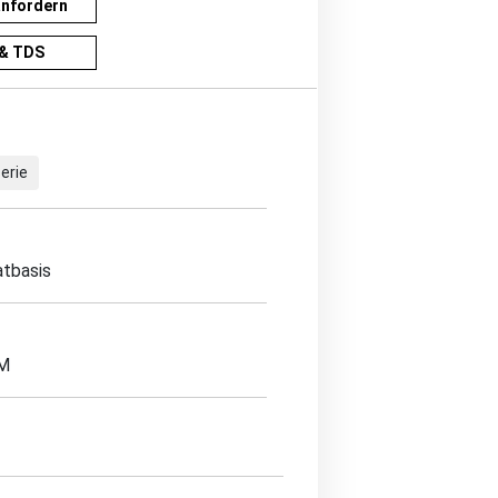
anfordern
& TDS
erie
atbasis
EM