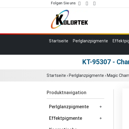
Folgen Sie uns
Startseite
Perlglanzpigmente
Effektp
KT-95307 - Cha
Startseite
›
Perlglanzpigmente
›
Magic Cham
Produktnavigation
Perlglanzpigmente
Effektpigmente