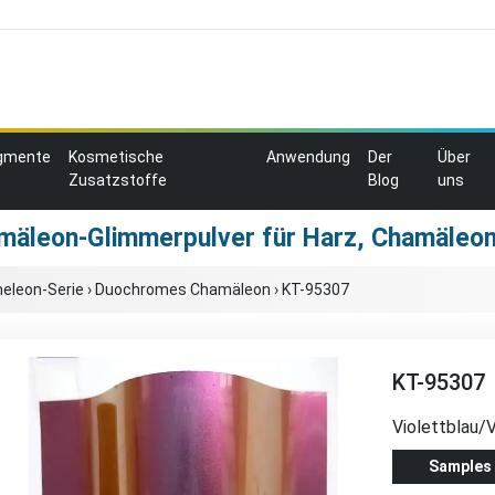
igmente
Kosmetische
Anwendung
Der
Über
Zusatzstoffe
Blog
uns
mäleon-Glimmerpulver für Harz, Chamäle
eleon-Serie
›
Duochromes Chamäleon
›
KT-95307
KT-95307
Violettblau/
Samples