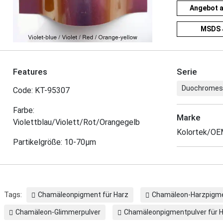
Angebot 
MSDS 
Features
Serie
Duochromes
Code: KT-95307
Farbe:
Marke
Violettblau/Violett/Rot/Orangegelb
Kolortek/O
Partikelgröße: 10-70μm
Tags:
Chamäleonpigment für Harz
Chamäleon-Harzpigm
Chamäleon-Glimmerpulver
Chamäleonpigmentpulver für 