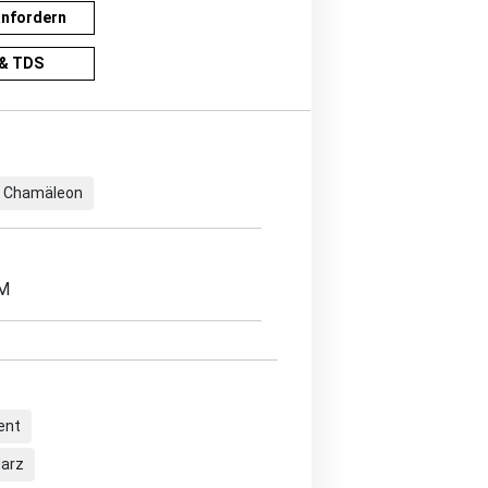
anfordern
& TDS
 Chamäleon
EM
ent
Harz